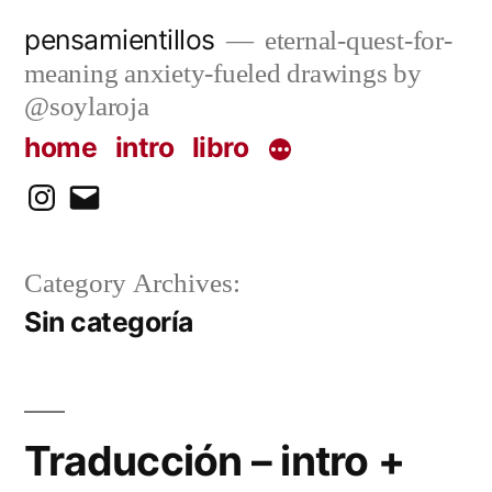
Skip
pensamientillos
eternal-quest-for-
to
meaning anxiety-fueled drawings by
content
@soylaroja
home
intro
libro
instagram
email
Category Archives:
Sin categoría
Traducción – intro +