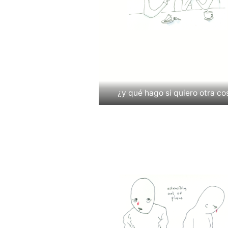
¿y qué hago si quiero otra co