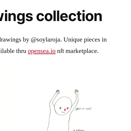
wings collection
 drawings by @soylaroja. Unique pieces in
ilable thru
opensea.io
nft marketplace.