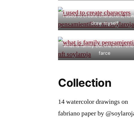
I used to create characters, now 
draw myself
what is family but the best reh
farce
Collection
14 watercolor drawings on
fabriano paper by @soylaroj