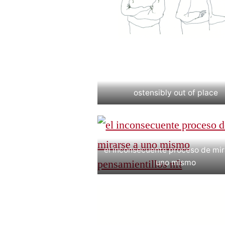
ostensibly out of place
el inconsecuente proceso de mir
uno mismo