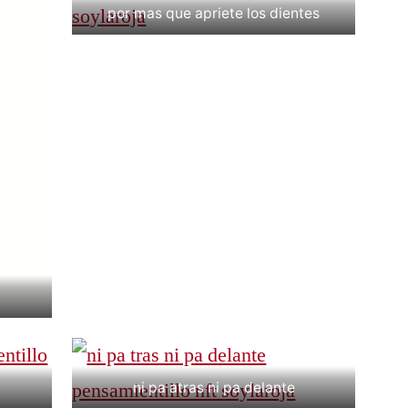
por mas que apriete los dientes
ni pa atras ni pa delante