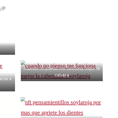
cuando no pienso me funciona mejor la
cabeza
arse a