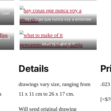
I just
hay cosas que nunca voy a entender
earsed
what to make of it
Details
Pr
drawings vary size, ranging from
.023
a
11 x 11 cm to 26 x 17 cm.
[<$7
Will send original drawing