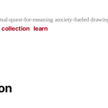
rnal-quest-for-meaning anxiety-fueled drawi
t collection
learn
ion