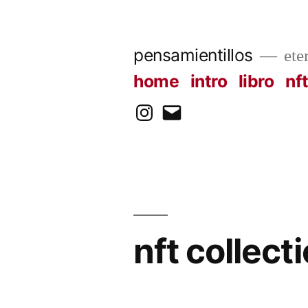
Skip
to
pensamientillos
ete
content
home
intro
libro
nf
instagram
email
nft collect