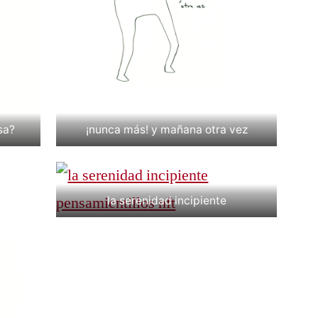
sa?
¡nunca más! y mañana otra vez
la serenidad incipiente